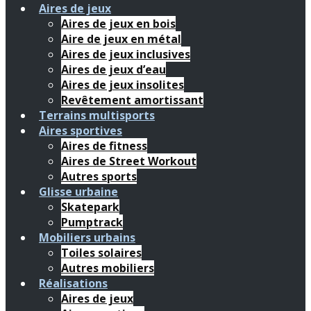
Aires de jeux
Aires de jeux en bois
Aire de jeux en métal
Aires de jeux inclusives
Aires de jeux d’eau
Aires de jeux insolites
Revêtement amortissant
Terrains multisports
Aires sportives
Aires de fitness
Aires de Street Workout
Autres sports
Glisse urbaine
Skatepark
Pumptrack
Mobiliers urbains
Toiles solaires
Autres mobiliers
Réalisations
Aires de jeux