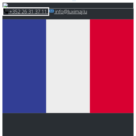
Skip
​+352 26 31 37 11
​info@luximaj.lu
to
content