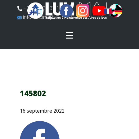
​+352 26 31 37 11
​info@luximaj.lu
145802
16 septembre 2022