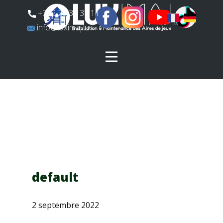
​+352 26 31 37 11
​info@luximaj.lu
default
2 septembre 2022