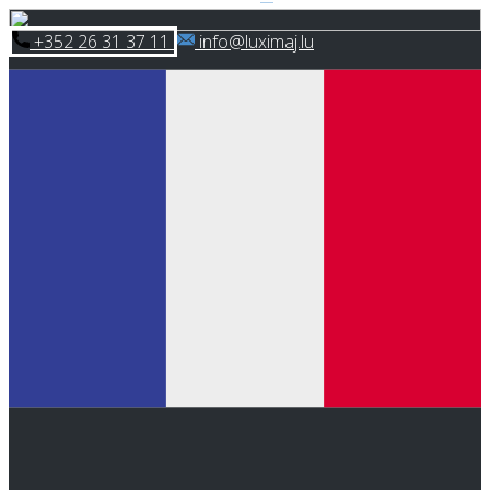
Skip
​+352 26 31 37 11
​info@luximaj.lu
to
content