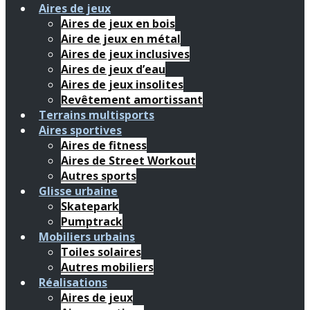
Aires de jeux
Aires de jeux en bois
Aire de jeux en métal
Aires de jeux inclusives
Aires de jeux d’eau
Aires de jeux insolites
Revêtement amortissant
Terrains multisports
Aires sportives
Aires de fitness
Aires de Street Workout
Autres sports
Glisse urbaine
Skatepark
Pumptrack
Mobiliers urbains
Toiles solaires
Autres mobiliers
Réalisations
Aires de jeux