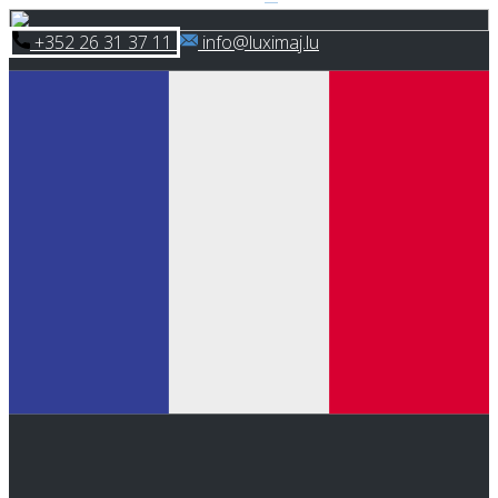
Skip
​+352 26 31 37 11
​info@luximaj.lu
to
content