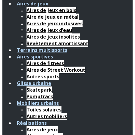
Aires de jeux
Aires de jeux en bois
Aire de jeux en métal
Aires de jeux inclusives
Aires de jeux d’eau
Aires de jeux insolites
Revêtement amortissant
Terrains multisports
Aires sportives
Aires de fitness
Aires de Street Workout
Autres sports
Glisse urbaine
Skatepark
Pumptrack
Mobiliers urbains
Toiles solaires
Autres mobiliers
Réalisations
Aires de jeux