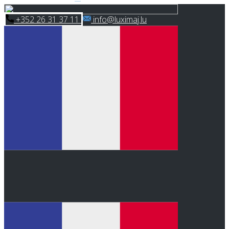
Skip
​+352 26 31 37 11
​info@luximaj.lu
to
content