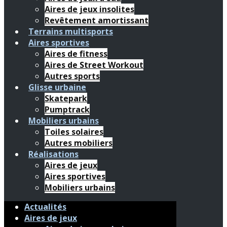
Aires de jeux insolites
Revêtement amortissant
Terrains multisports
Aires sportives
Aires de fitness
Aires de Street Workout
Autres sports
Glisse urbaine
Skatepark
Pumptrack
Mobiliers urbains
Toiles solaires
Autres mobiliers
Réalisations
Aires de jeux
Aires sportives
Mobiliers urbains
Actualités
Aires de jeux