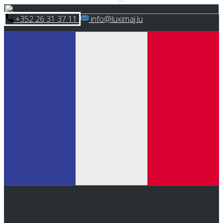
Skip
​+352 26 31 37 11
​info@luximaj.lu
to
content