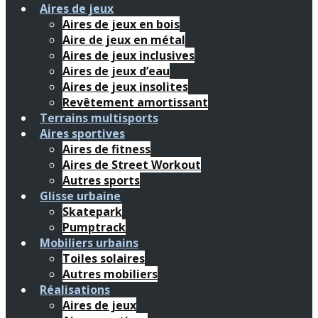
Aires de jeux
Aires de jeux en bois
Aire de jeux en métal
Aires de jeux inclusives
Aires de jeux d’eau
Aires de jeux insolites
Revêtement amortissant
Terrains multisports
Aires sportives
Aires de fitness
Aires de Street Workout
Autres sports
Glisse urbaine
Skatepark
Pumptrack
Mobiliers urbains
Toiles solaires
Autres mobiliers
Réalisations
Aires de jeux