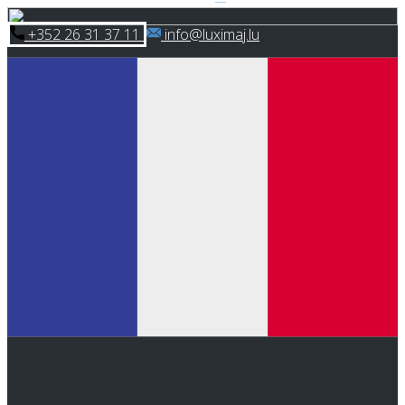
Skip
​+352 26 31 37 11
​info@luximaj.lu
to
content