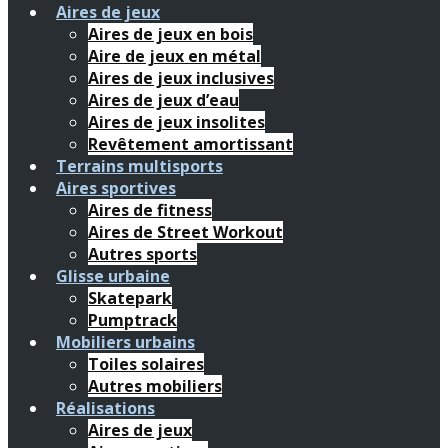
Aires de jeux
Aires de jeux en bois
Aire de jeux en métal
Aires de jeux inclusives
Aires de jeux d’eau
Aires de jeux insolites
Revêtement amortissant
Terrains multisports
Aires sportives
Aires de fitness
Aires de Street Workout
Autres sports
Glisse urbaine
Skatepark
Pumptrack
Mobiliers urbains
Toiles solaires
Autres mobiliers
Réalisations
Aires de jeux