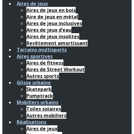
Aires de jeux
Aires de jeux en bois
Aire de jeux en métal
Aires de jeux inclusives
Aires de jeux d’eau
Aires de jeux insolites
Revêtement amortissant
Terrains multisports
Aires sportives
Aires de fitness
Aires de Street Workout
Autres sports
Glisse urbaine
Skatepark
Pumptrack
Mobiliers urbains
Toiles solaires
Autres mobiliers
Réalisations
Aires de jeux