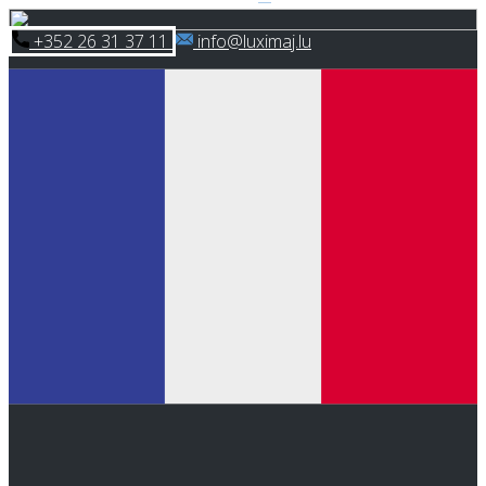
Skip
​+352 26 31 37 11
​info@luximaj.lu
to
content