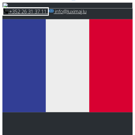
Skip
​+352 26 31 37 11
​info@luximaj.lu
to
content