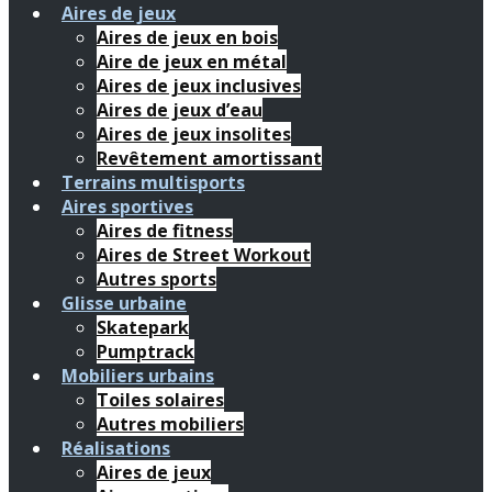
Aires de jeux
Aires de jeux en bois
Aire de jeux en métal
Aires de jeux inclusives
Aires de jeux d’eau
Aires de jeux insolites
Revêtement amortissant
Terrains multisports
Aires sportives
Aires de fitness
Aires de Street Workout
Autres sports
Glisse urbaine
Skatepark
Pumptrack
Mobiliers urbains
Toiles solaires
Autres mobiliers
Réalisations
Aires de jeux