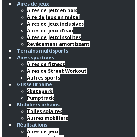
Aires de jeux
Aires de jeux en bois
Aire de jeux en métal
Aires de jeux inclusives
Aires de jeux d’eau
Aires de jeux insolites
Revêtement amortissant
Terrains multisports
Aires sportives
Aires de fitness
Aires de Street Workout
Autres sports
Glisse urbaine
Skatepark
Pumptrack
Mobiliers urbains
Toiles solaires
Autres mobiliers
Réalisations
Aires de jeux