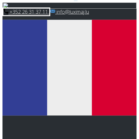
Skip
​+352 26 31 37 11
​info@luximaj.lu
to
content