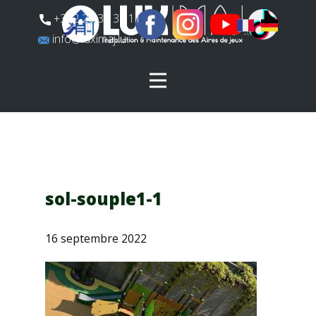
​+352 26 31 37 11
​info@luximaj.lu
sol-souple1-1
16 septembre 2022