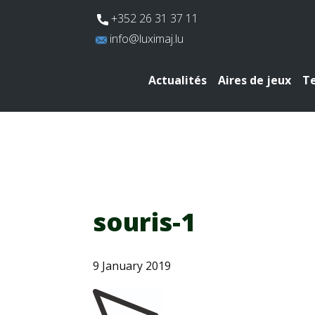
​+352 26 31 37 11
​info@luximaj.lu
Actualités
Aires de jeux
Te
souris-1
9 January 2019