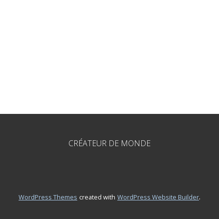
CRÉATEUR DE MONDE
.
WordPress Themes
created with
WordPress Website Builder