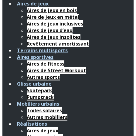
Aires de jeux
Aires de jeux en bois
Aire de jeux en métal
Aires de jeux inclusives
Aires de jeux d’eau
Aires de jeux insolites
Revêtement amortissant
Terrains multisports
Aires sportives
Aires de fitness
Aires de Street Workout
Autres sports
Glisse urbaine
Skatepark
Pumptrack
Mobiliers urbains
Toiles solaires
Autres mobiliers
Réalisations
Aires de jeux