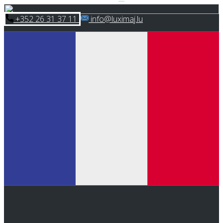
Skip
​+352 26 31 37 11
​info@luximaj.lu
to
content