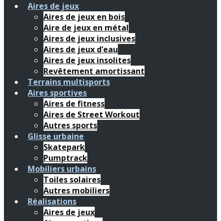
Aires de jeux
Aires de jeux en bois
Aire de jeux en métal
Aires de jeux inclusives
Aires de jeux d’eau
Aires de jeux insolites
Revêtement amortissant
Terrains multisports
Aires sportives
Aires de fitness
Aires de Street Workout
Autres sports
Glisse urbaine
Skatepark
Pumptrack
Mobiliers urbains
Toiles solaires
Autres mobiliers
Réalisations
Aires de jeux