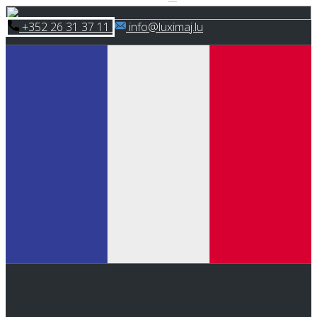
Skip
​+352 26 31 37 11
​info@luximaj.lu
to
content