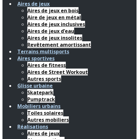
Aires de jeux
Aires de jeux en bois
Aire de jeux en métal
Aires de jeux inclusives
Aires de jeux d’eau
Aires de jeux insolites
Revêtement amortissant
Terrains multisports
Aires sportives
Aires de fitness
Aires de Street Workout
Autres sports
Glisse urbaine
Skatepark
Pumptrack
Mobiliers urbains
Toiles solaires
Autres mobiliers
Réalisations
Aires de jeux