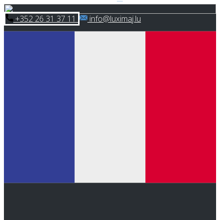
Skip
​+352 26 31 37 11
​info@luximaj.lu
to
content