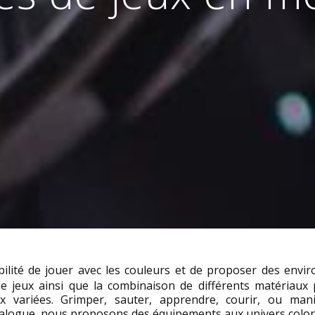
bilité de jouer avec les couleurs et de proposer des envi
 jeux ainsi que la combinaison de différents matériaux
 variées. Grimper, sauter, apprendre, courir, ou manip
talogue, nous proposons des équipements aux univers coloré