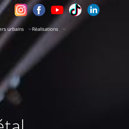
ers urbains
Réalisations
tal​