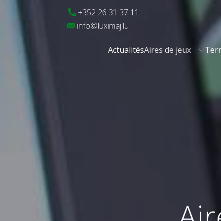
​+352 26 31 37 11
​info@luximaj.lu
Actualités
Aires de jeux
Terr
A
i