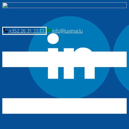
​+352 26 31 37 11
​info@luximaj.lu