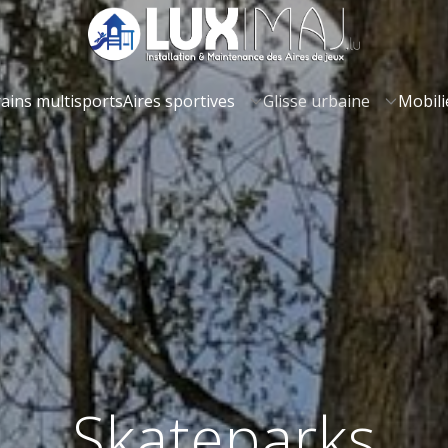
ains multisports
Aires sportives
Glisse urbaine
Mobili
Skateparks