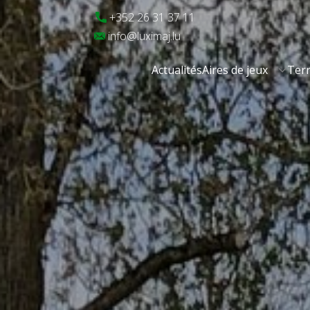
​+352 26 31 37 11
​info@luximaj.lu
Actualités
Aires de jeux
Terr