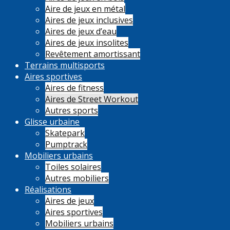
Aire de jeux en métal
Aires de jeux inclusives
Aires de jeux d’eau
Aires de jeux insolites
Revêtement amortissant
Terrains multisports
Aires sportives
Aires de fitness
Aires de Street Workout
Autres sports
Glisse urbaine
Skatepark
Pumptrack
Mobiliers urbains
Toiles solaires
Autres mobiliers
Réalisations
Aires de jeux
Aires sportives
Mobiliers urbains