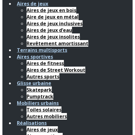
Aires de jeux
Aires de jeux en bois
Aire de jeux en métal
Aires de jeux inclusives
Aires de jeux d’eau
Aires de jeux insolites
Revêtement amortissant
Terrains multisports
Aires sportives
Aires de fitness
Aires de Street Workout
Autres sports
Glisse urbaine
Skatepark
Pumptrack
Mobiliers urbains
Toiles solaires
Autres mobiliers
Réalisations
Aires de jeux