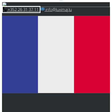
Skip
​+352 26 31 37 11
​info@luximaj.lu
to
content