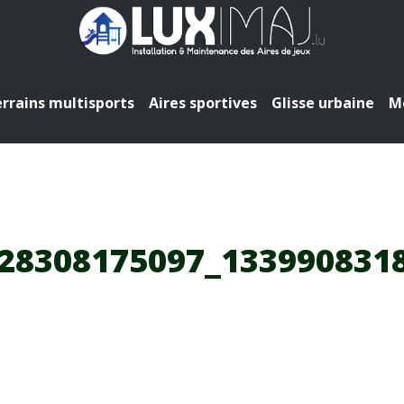
rrains multisports
Aires sportives
Glisse urbaine
Mo
28308175097_133990831