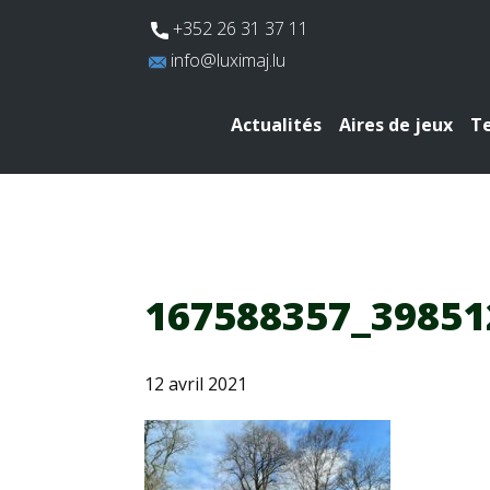
​+352 26 31 37 11
​info@luximaj.lu
Actualités
Aires de jeux
Te
167588357_39851
12 avril 2021