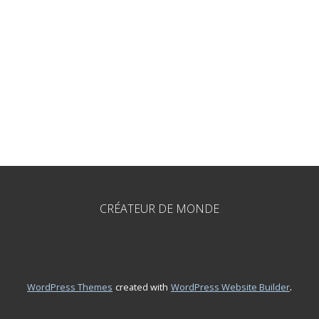
CRÉATEUR DE MONDE
.
WordPress Themes
created with
WordPress Website Builder