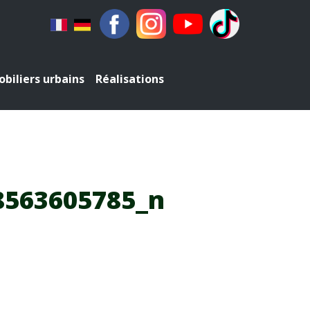
biliers urbains
Réalisations
8563605785_n