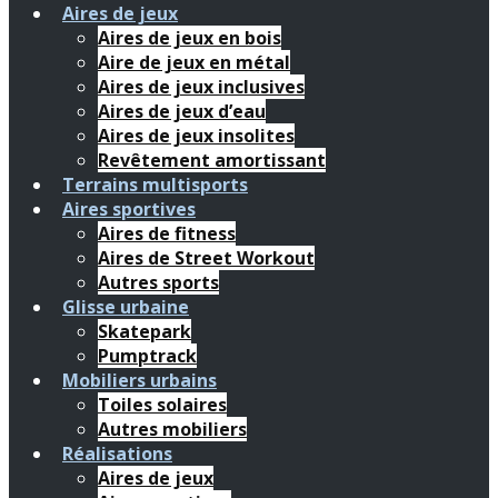
Aires de jeux
Aires de jeux en bois
Aire de jeux en métal
Aires de jeux inclusives
Aires de jeux d’eau
Aires de jeux insolites
Revêtement amortissant
Terrains multisports
Aires sportives
Aires de fitness
Aires de Street Workout
Autres sports
Glisse urbaine
Skatepark
Pumptrack
Mobiliers urbains
Toiles solaires
Autres mobiliers
Réalisations
Aires de jeux