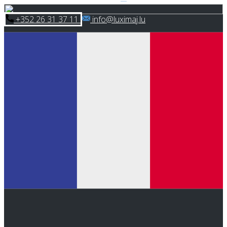
Skip
​+352 26 31 37 11
​info@luximaj.lu
to
content