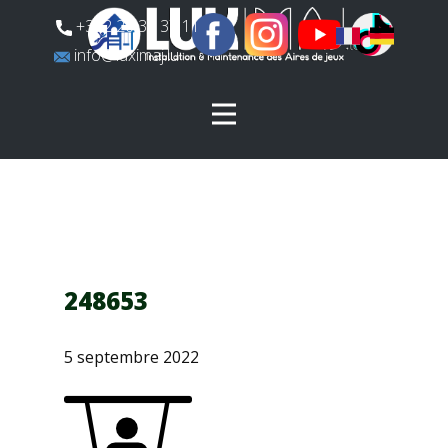
​+352 26 31 37 11
​info@luximaj.lu
248653
5 septembre 2022