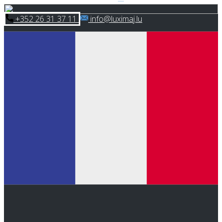
Skip
​+352 26 31 37 11
​info@luximaj.lu
to
content