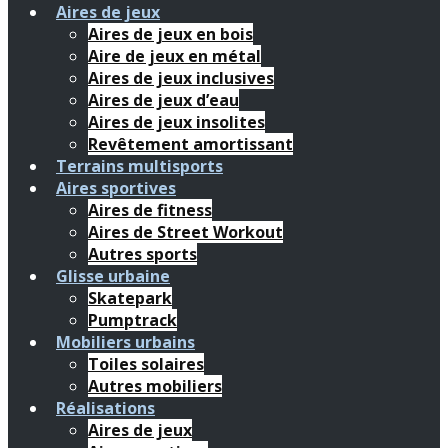
Aires de jeux
Aires de jeux en bois
Aire de jeux en métal
Aires de jeux inclusives
Aires de jeux d’eau
Aires de jeux insolites
Revêtement amortissant
Terrains multisports
Aires sportives
Aires de fitness
Aires de Street Workout
Autres sports
Glisse urbaine
Skatepark
Pumptrack
Mobiliers urbains
Toiles solaires
Autres mobiliers
Réalisations
Aires de jeux