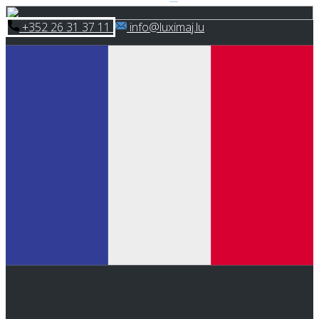
Skip
​+352 26 31 37 11
​info@luximaj.lu
to
content