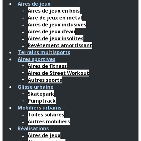
Aires de jeux
Aires de jeux en bois
Aire de jeux en métal
Aires de jeux inclusives
Aires de jeux d’eau
Aires de jeux insolites
Revêtement amortissant
Terrains multisports
Aires sportives
Aires de fitness
Aires de Street Workout
Autres sports
Glisse urbaine
Skatepark
Pumptrack
Mobiliers urbains
Toiles solaires
Autres mobiliers
Réalisations
Aires de jeux