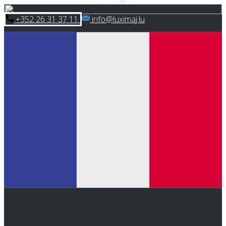
Skip
​+352 26 31 37 11
​info@luximaj.lu
to
content