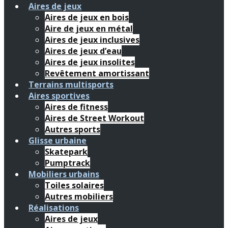
Aires de jeux
Aires de jeux en bois
Aire de jeux en métal
Aires de jeux inclusives
Aires de jeux d’eau
Aires de jeux insolites
Revêtement amortissant
Terrains multisports
Aires sportives
Aires de fitness
Aires de Street Workout
Autres sports
Glisse urbaine
Skatepark
Pumptrack
Mobiliers urbains
Toiles solaires
Autres mobiliers
Réalisations
Aires de jeux