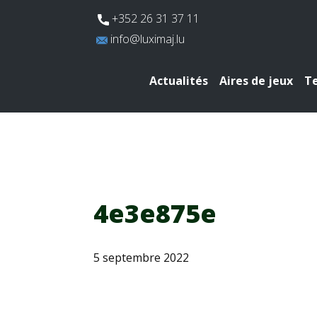
​+352 26 31 37 11
​info@luximaj.lu
Actualités
Aires de jeux
Te
4e3e875e
5 septembre 2022