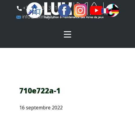
​+352 26 31 37 11
​info@luximaj.lu
710e722a-1
16 septembre 2022