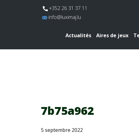
​+352 26 31 37 11
​info@luximaj.lu
Actualités
Aires de jeux
Te
7b75a962
5 septembre 2022