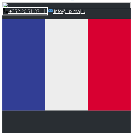
Skip
​+352 26 31 37 11
​info@luximaj.lu
to
content