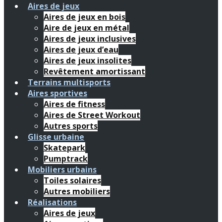
Aires de jeux
Aires de jeux en bois
Aire de jeux en métal
Aires de jeux inclusives
Aires de jeux d’eau
Aires de jeux insolites
Revêtement amortissant
Terrains multisports
Aires sportives
Aires de fitness
Aires de Street Workout
Autres sports
Glisse urbaine
Skatepark
Pumptrack
Mobiliers urbains
Toiles solaires
Autres mobiliers
Réalisations
Aires de jeux