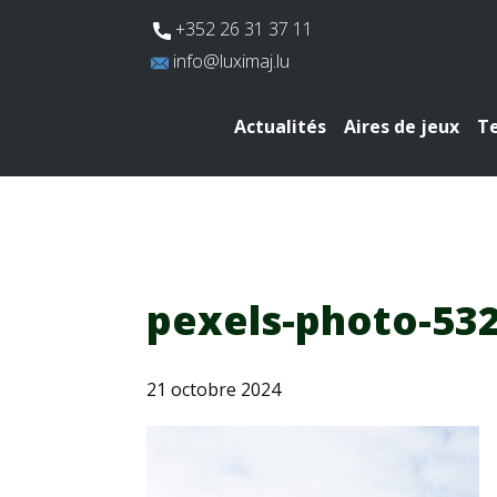
​+352 26 31 37 11
​info@luximaj.lu
Actualités
Aires de jeux
Te
pexels-photo-53
21 octobre 2024