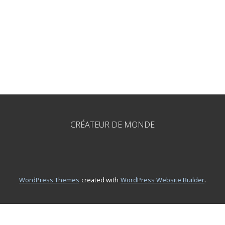
CRÉATEUR DE MONDE
.
WordPress Themes
created with
WordPress Website Builder