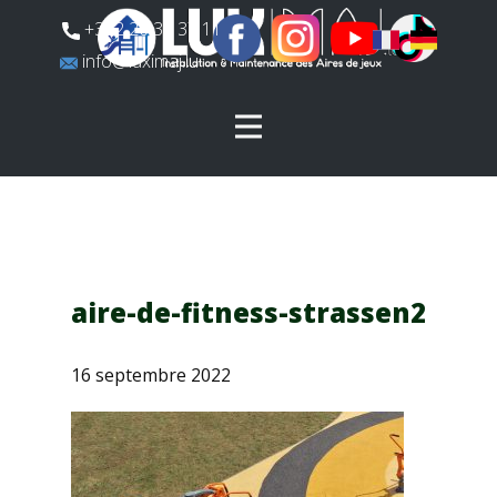
​+352 26 31 37 11
​info@luximaj.lu
aire-de-fitness-strassen2
16 septembre 2022