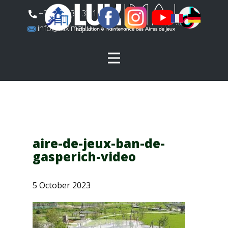
​+352 26 31 37 11
​info@luximaj.lu
aire-de-jeux-ban-de-
gasperich-video
5 October 2023