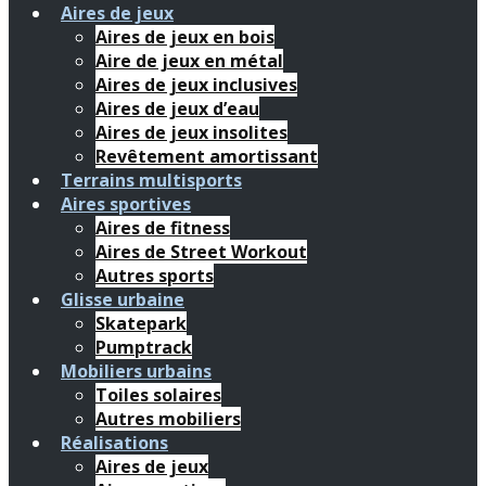
Aires de jeux
Aires de jeux en bois
Aire de jeux en métal
Aires de jeux inclusives
Aires de jeux d’eau
Aires de jeux insolites
Revêtement amortissant
Terrains multisports
Aires sportives
Aires de fitness
Aires de Street Workout
Autres sports
Glisse urbaine
Skatepark
Pumptrack
Mobiliers urbains
Toiles solaires
Autres mobiliers
Réalisations
Aires de jeux