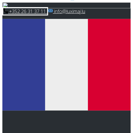
Skip
​+352 26 31 37 11
​info@luximaj.lu
to
content