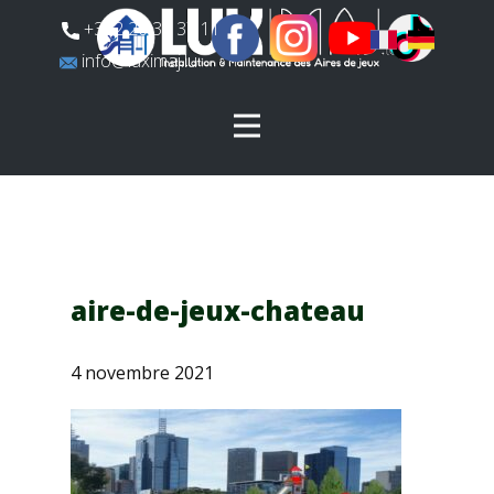
​+352 26 31 37 11
​info@luximaj.lu
aire-de-jeux-chateau
4 novembre 2021