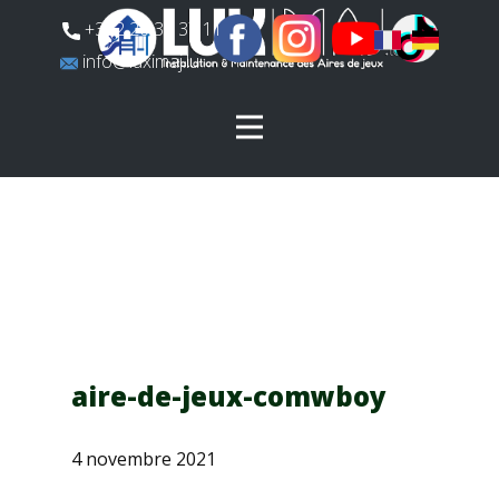
​+352 26 31 37 11
​info@luximaj.lu
aire-de-jeux-comwboy
4 novembre 2021