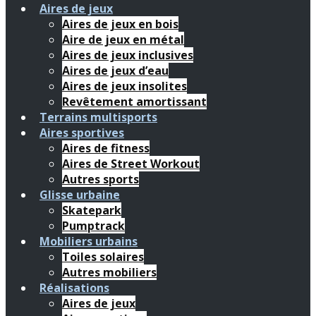
Aires de jeux
Aires de jeux en bois
Aire de jeux en métal
Aires de jeux inclusives
Aires de jeux d’eau
Aires de jeux insolites
Revêtement amortissant
Terrains multisports
Aires sportives
Aires de fitness
Aires de Street Workout
Autres sports
Glisse urbaine
Skatepark
Pumptrack
Mobiliers urbains
Toiles solaires
Autres mobiliers
Réalisations
Aires de jeux