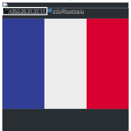
Skip
​+352 26 31 37 11
​info@luximaj.lu
to
content