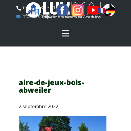
​+352 26 31 37 11
​info@luximaj.lu
aire-de-jeux-bois-
abweiler
2 septembre 2022