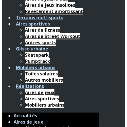
Aires de jeux insolites
Revêtement amortissant
Terrains multisports
Aires sportives
Aires de fitness
Aires de Street Workout
Autres sports
Glisse urbaine
Skatepark
Pumptrack
Mobiliers urbains
Toiles solaires
Autres mobiliers
Réalisations
Aires de jeux
Aires sportives
Mobiliers urbains
Actualités
Aires de jeux