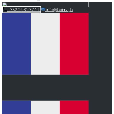
Skip
​+352 26 31 37 11
​info@luximaj.lu
to
content