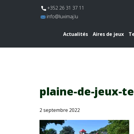
​+352 26 31 37 11
​info@luximaj.lu
Actualités
Aires de jeux
Te
plaine-de-jeux-t
2 septembre 2022