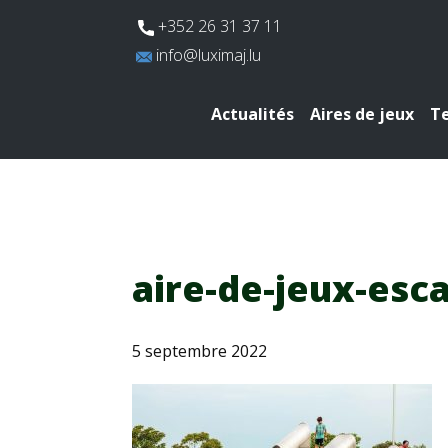
​+352 26 31 37 11
​info@luximaj.lu
Actualités
Aires de jeux
Te
aire-de-jeux-esc
5 septembre 2022