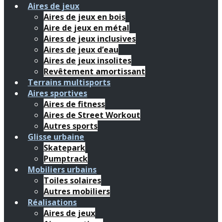
Aires de jeux
Aires de jeux en bois
Aire de jeux en métal
Aires de jeux inclusives
Aires de jeux d’eau
Aires de jeux insolites
Revêtement amortissant
Terrains multisports
Aires sportives
Aires de fitness
Aires de Street Workout
Autres sports
Glisse urbaine
Skatepark
Pumptrack
Mobiliers urbains
Toiles solaires
Autres mobiliers
Réalisations
Aires de jeux