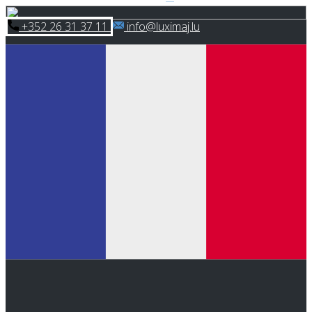
Skip
​+352 26 31 37 11
​info@luximaj.lu
to
content