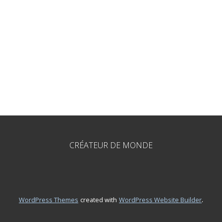
CRÉATEUR DE MONDE
.
WordPress Themes
created with
WordPress Website Builder