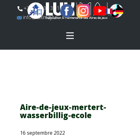
​+352 26 31 37 11
​info@luximaj.lu
Aire-de-jeux-mertert-
wasserbillig-ecole
16 septembre 2022