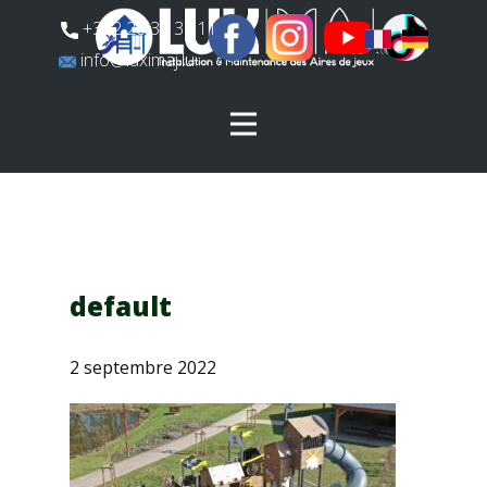
​+352 26 31 37 11
​info@luximaj.lu
default
2 septembre 2022