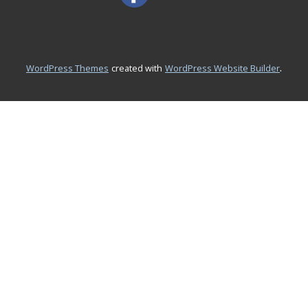
.
WordPress Themes
created with
WordPress Website Builder