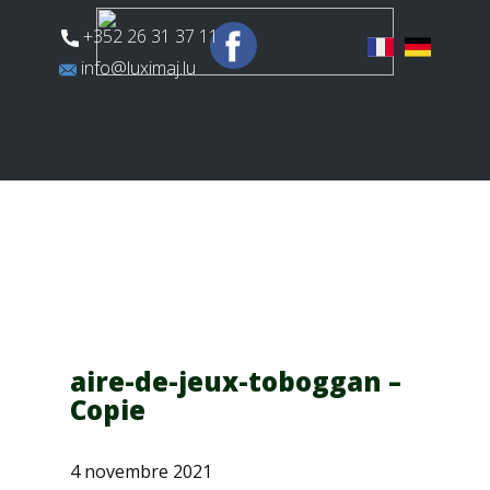
​+352 26 31 37 11
​info@luximaj.lu
Actualités
Aires de jeux
Terrains multisports
aire-de-jeux-toboggan –
Copie
4 novembre 2021