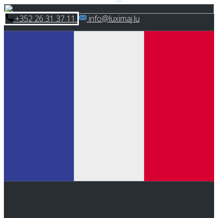
Skip
​+352 26 31 37 11
​info@luximaj.lu
to
content