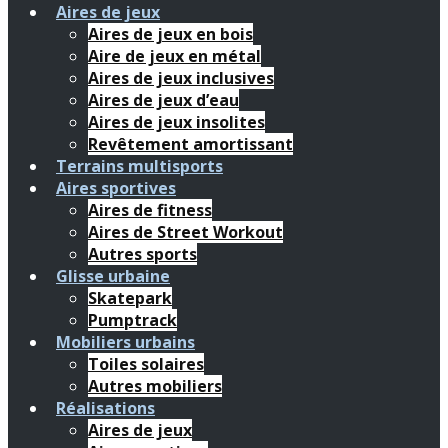
Aires de jeux
Aires de jeux en bois
Aire de jeux en métal
Aires de jeux inclusives
Aires de jeux d’eau
Aires de jeux insolites
Revêtement amortissant
Terrains multisports
Aires sportives
Aires de fitness
Aires de Street Workout
Autres sports
Glisse urbaine
Skatepark
Pumptrack
Mobiliers urbains
Toiles solaires
Autres mobiliers
Réalisations
Aires de jeux