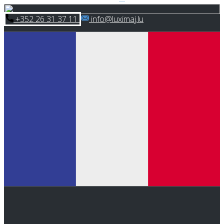
Skip
​+352 26 31 37 11
​info@luximaj.lu
to
content