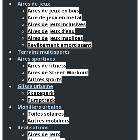
Aires de jeux
Aires de jeux en bois
Aire de jeux en métal
Aires de jeux inclusives
Aires de jeux d’eau
Aires de jeux insolites
Revêtement amortissant
Terrains multisports
Aires sportives
Aires de fitness
Aires de Street Workout
Autres sports
Glisse urbaine
Skatepark
Pumptrack
Mobiliers urbains
Toiles solaires
Autres mobiliers
Réalisations
Aires de jeux